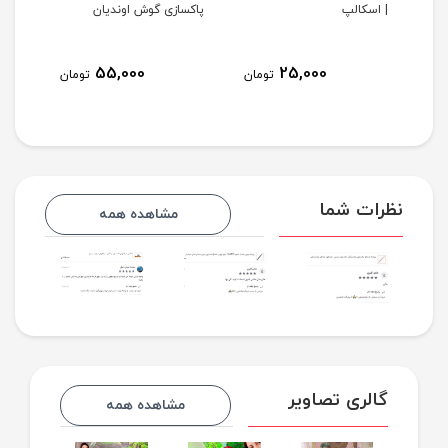
دی
| اسکالپ
پاکسازی گوش اوندیان
شخصی
موبا
55,000
25,000
مان
تومان
تومان
نظرات شما
مشاهده همه
گالری تصاویر
مشاهده همه