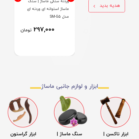
جای عود مدل باروک
وردنه سنگی ماساژ | سنگ
هدیه بدید
ماساژ استوانه ای وردنه ای
گوا
مدل SM-G5
297,000
177,000
تومان
تومان
ابزار و لوازم جانبی ماساژ
ابزار تاکسن |
سنگ ماساژ |
ابزار گراستون