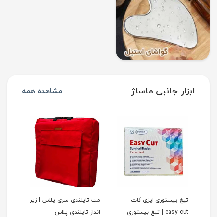
ابزار جانبی ماساژ
مشاهده همه
 MT ست
تیغ بیستوری ایزی کات
مت تایلندی سری پلاس | زیر
دستما
easy cut | تیغ بیستوری
انداز تایلندی پلاس