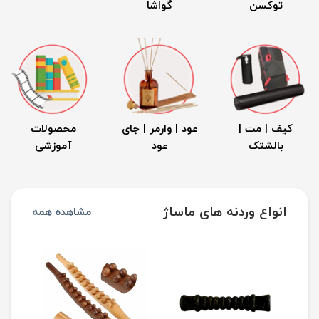
توکسن
گواشا
کیف | مت |
عود | وارمر | جای
محصولات
بالشتک
عود
آموزشی
انواع وردنه های ماساژ
مشاهده همه