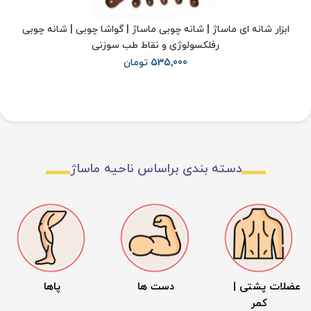
رول چوبی ماساژ صورت و بدن (فرم دهی) -رولر لاغری
397,000 تومان
دسته بندی براساس ناحیه ماساژ
عضلات پشتی |
دست ها
پاها
کمر