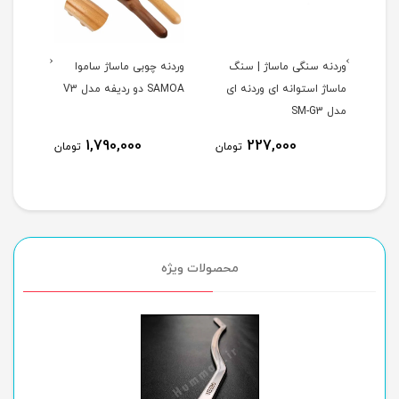
‹
›
وردنه سنگی ماساژ | سنگ
وردنه چوبی ماساژ ساموا
وردنه
ماساژ استوانه ای وردنه ای
SAMOA دو ردیفه مدل V3
14
مدل SM-G3
چوبی 
1,790,000
227,000
ومان
تومان
تومان
محصولات ویژه