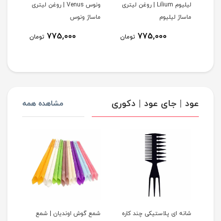
MAS
لیلیوم Lilium | روغن لیتری
ونوس Venus | روغن لیتری
ماساژ لیلیوم
ماساژ ونوس
ELi
775,000
775,000
مان
تومان
تومان
عود | جای عود | دکوری
مشاهده همه
شانه ای پلاستیکی چند کاره
شمع گوش اوندیان | شمع
استن