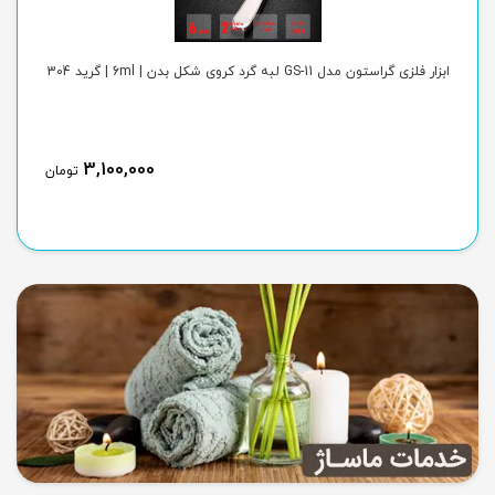
ابزار فلزی گراستون مدل GS-11 لبه گرد کروی شکل بدن | 6ml | گرید 304
ابزار 
3,100,000
ن
تومان