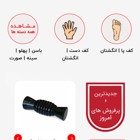
کف پا | انگشتان
کف دست |
باسن | پهلو |
انگشتان
سینه | صورت