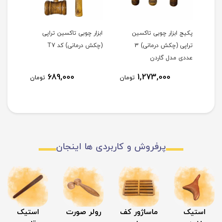
پکیج ابزار چوبی تاکسین
ابزار چوبی تاکسین تراپی
چکش پ
تراپی (چکش درمانی) 3
(چکش درمانی) کد T7
چکش ژ
عددی مدل گاردن
689,000
1,273,000
ومان
تومان
تومان
پرفروش و کاربردی ها اینجان
استیک
ماساژور کف
رولر صورت
استیک