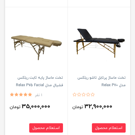
تخت ماساژ پرتابل تاشو ریلکس
تخت ماساژ پایه ثابت ریلکس
مدل Relax P70
فشیال مدل Relax P75 Facial
1 نفر
35,000,000
32,900,000
تومان
تومان
استعلام محصول
استعلام محصول