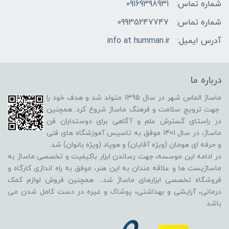
شماره تماس:
09169398931
شماره تماس:
09935247747
آدرس ایمیل:
info at humman.ir
درباره ما
ماساژ الماس شهر در سال 1395 متولد شد و هدف خود را
جهت ترویج سلامت و فرهنگ ماساژ شروع کرد. همچنین
در راستای گسترش علم و آگاهی برای دوستداران فن
ماساژ، در سال 1401 موفق به تاسیس آموزشگاه های فنی
و حرفه ای هومان (ویژه آقایان) و هوپاد (ویژه بانوان) شد.
در ادامه این موسسه، جهت رساندن ابزار باکیفیت و تخصصی ماساژ به
ماساژیست ها و علاقه مندان به این هنر، موفق به راه اندازی کارگاه و
فروشگاه تخصصی ابزارهای ماساژ شد
...
همچنین فروش لوازم کمک
درمانی، آرایشی و بهداشتی، پوشاک و غیره در دست کامل شدن می
باشد