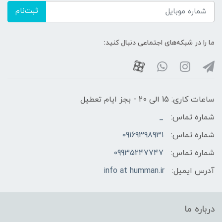
ثبت‌نام
ما را در شبکه‌های اجتماعی دنبال کنید:
ساعات کاری: 15 الی 20 - بجز ایام تعطیل
شماره تماس:
_
شماره تماس:
09169398931
شماره تماس:
09935247747
آدرس ایمیل:
info at humman.ir
درباره ما