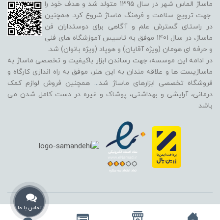
ماساژ الماس شهر در سال 1395 متولد شد و هدف خود را
جهت ترویج سلامت و فرهنگ ماساژ شروع کرد. همچنین
در راستای گسترش علم و آگاهی برای دوستداران فن
ماساژ، در سال 1401 موفق به تاسیس آموزشگاه های فنی
و حرفه ای هومان (ویژه آقایان) و هوپاد (ویژه بانوان) شد.
در ادامه این موسسه، جهت رساندن ابزار باکیفیت و تخصصی ماساژ به
ماساژیست ها و علاقه مندان به این هنر، موفق به راه اندازی کارگاه و
فروشگاه تخصصی ابزارهای ماساژ شد
...
همچنین فروش لوازم کمک
درمانی، آرایشی و بهداشتی، پوشاک و غیره در دست کامل شدن می
باشد
استفاده از تمامی مطالب، تصاویر و محتوای سایت فقط برای مقاصد غیر تجاری
تماس با ما
و با ذکر منبع بلامانع است و تمامی حقوق این وب‌سایت نیز برای مرکز ماساژ