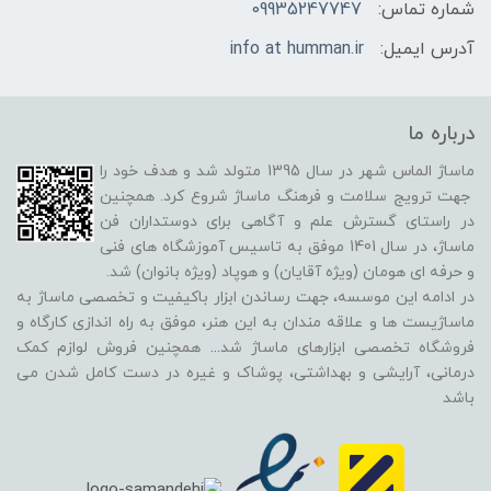
شماره تماس:
09935247747
آدرس ایمیل:
info at humman.ir
درباره ما
ماساژ الماس شهر در سال 1395 متولد شد و هدف خود را
جهت ترویج سلامت و فرهنگ ماساژ شروع کرد. همچنین
در راستای گسترش علم و آگاهی برای دوستداران فن
ماساژ، در سال 1401 موفق به تاسیس آموزشگاه های فنی
و حرفه ای هومان (ویژه آقایان) و هوپاد (ویژه بانوان) شد.
در ادامه این موسسه، جهت رساندن ابزار باکیفیت و تخصصی ماساژ به
ماساژیست ها و علاقه مندان به این هنر، موفق به راه اندازی کارگاه و
فروشگاه تخصصی ابزارهای ماساژ شد
...
همچنین فروش لوازم کمک
درمانی، آرایشی و بهداشتی، پوشاک و غیره در دست کامل شدن می
باشد