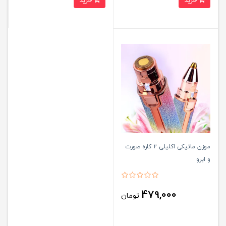
خرید
خرید
موزن ماتیکی اکلیلی ۲ کاره صورت
و ابرو
479,000
تومان