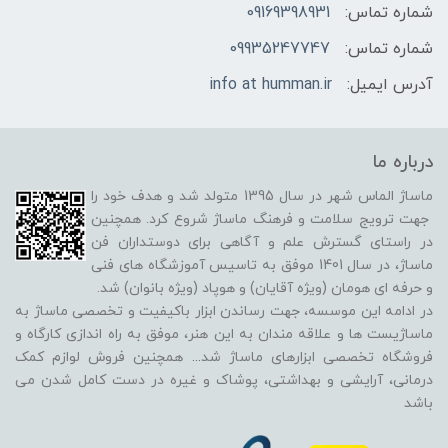
شماره تماس:
09169398931
شماره تماس:
09935247747
آدرس ایمیل:
info at humman.ir
درباره ما
ماساژ الماس شهر در سال 1395 متولد شد و هدف خود را
جهت ترویج سلامت و فرهنگ ماساژ شروع کرد. همچنین
در راستای گسترش علم و آگاهی برای دوستداران فن
ماساژ، در سال 1401 موفق به تاسیس آموزشگاه های فنی
و حرفه ای هومان (ویژه آقایان) و هوپاد (ویژه بانوان) شد.
در ادامه این موسسه، جهت رساندن ابزار باکیفیت و تخصصی ماساژ به
ماساژیست ها و علاقه مندان به این هنر، موفق به راه اندازی کارگاه و
فروشگاه تخصصی ابزارهای ماساژ شد
...
همچنین فروش لوازم کمک
درمانی، آرایشی و بهداشتی، پوشاک و غیره در دست کامل شدن می
باشد