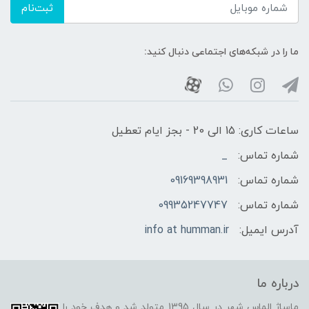
ثبت‌نام
ما را در شبکه‌های اجتماعی دنبال کنید:
ساعات کاری: 15 الی 20 - بجز ایام تعطیل
شماره تماس:
_
شماره تماس:
09169398931
شماره تماس:
09935247747
آدرس ایمیل:
info at humman.ir
درباره ما
ماساژ الماس شهر در سال 1395 متولد شد و هدف خود را