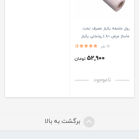
رول ملحفه یکبار مصرف تخت
ماساژ عرض 80 | روتختی یکبار
مصرف ماساژ عرض80
16 نفر
52,900
تومان
ناموجود
برگشت به بالا