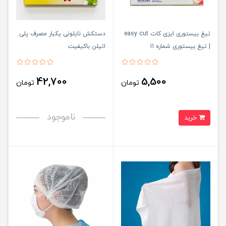
تیغ بیستوری ایزی کات easy cut
دستکش نایلونی یکبار مصرف پلی
| تیغ بیستوری شماره 11
اتیلن باکیفیت
42,700
5,500
تومان
تومان
ناموجود
خرید