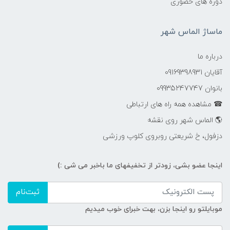
دوره های حضوری
ماساژ الماس شهر
درباره ما
آقایان 09169398931
بانوان 09935247747
☎ مشاهده همه راه های ارتباطی
🌎 الماس شهر روی نقشه
دزفول، خ شریعتی روبروی کلوپ ورزشی
اینجا عضو بشی، زودتر از تخفیفهای ما باخبر می شی :)
ثبت‌نام
موبایلتو رو اینجا بزن، بهت خبرای خوب میدیم