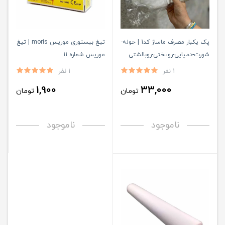
پک یکبار مصرف ماساژ کد1 | حوله-
تیغ بیستوری موریس moris | تیغ
شورت-دمپایی-روتختی-روبالشتی
موریس شماره 11
1 نفر
1 نفر
1,900
33,000
تومان
تومان
ناموجود
ناموجود