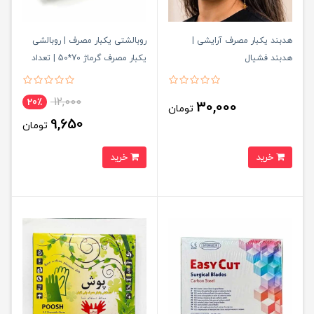
هدبند یکبار مصرف آرایشی |
روبالشتی یکبار مصرف | روبالشی
هدبند فشیال
یکبار مصرف گرماژ 70*50 | تعداد
انتخاب
12,000
20٪
30,000
تومان
9,650
تومان
خرید
خرید