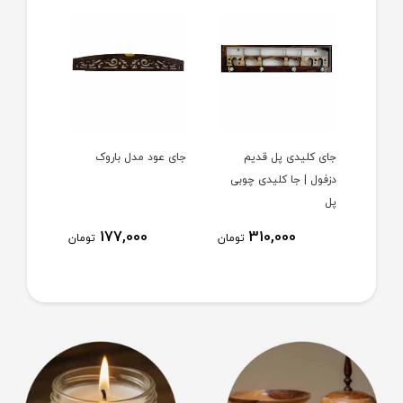
بی
جای کلیدی پل قدیم
جای عود مدل باروک
گیره مو 
دزفول | جا کلیدی چوبی
کانزاشی 
پل
مدل عس
177,000
310,000
تومان
تومان
تومان