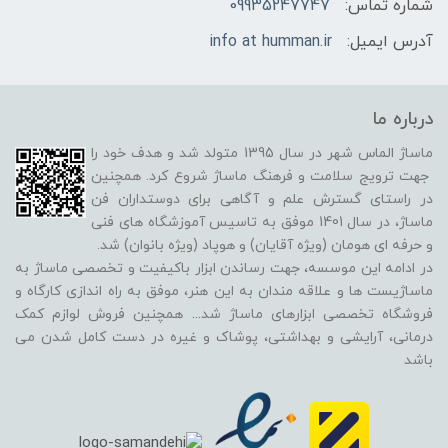
شماره تماس:
09935247747
آدرس ایمیل:
info at humman.ir
درباره ما
ماساژ الماس شهر در سال 1395 متولد شد و هدف خود را
جهت ترویج سلامت و فرهنگ ماساژ شروع کرد. همچنین
در راستای گسترش علم و آگاهی برای دوستداران فن
ماساژ، در سال 1401 موفق به تاسیس آموزشگاه های فنی
و حرفه ای هومان (ویژه آقایان) و هوپاد (ویژه بانوان) شد.
در ادامه این موسسه، جهت رساندن ابزار باکیفیت و تخصصی ماساژ به
ماساژیست ها و علاقه مندان به این هنر، موفق به راه اندازی کارگاه و
فروشگاه تخصصی ابزارهای ماساژ شد
...
همچنین فروش لوازم کمک
درمانی، آرایشی و بهداشتی، پوشاک و غیره در دست کامل شدن می
باشد