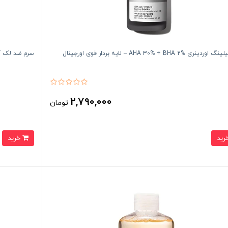
ری AHA 30% + BHA 2% – لایه بردار قوی اورجینال
سرم ضد لک آلفا آربوتین ۲٪ + هیا
2,790,000
تومان
خرید