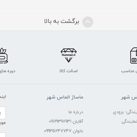
برگشت به بالا
 مناسب
اصالت کالا
دوره ها
اس شهر
ماساژ الماس شهر
این
ندگی- بزودی
درباره ما
مایندگی
آقایان 09169398931
موب
بانوان 09935247747