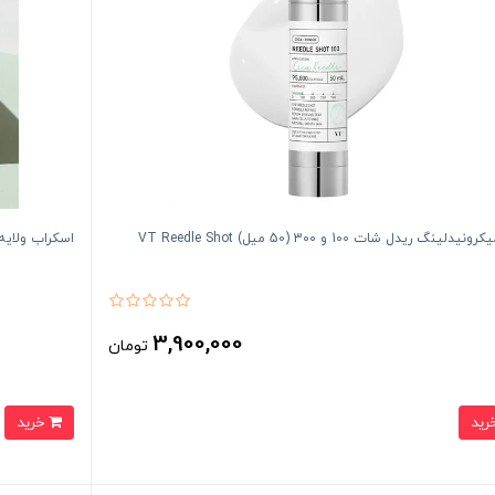
دلینگ ریدل شات 100 و 300 (50 میل) VT Reedle Shot
اسکراب ولایه‌بر
3,900,000
تومان
خرید