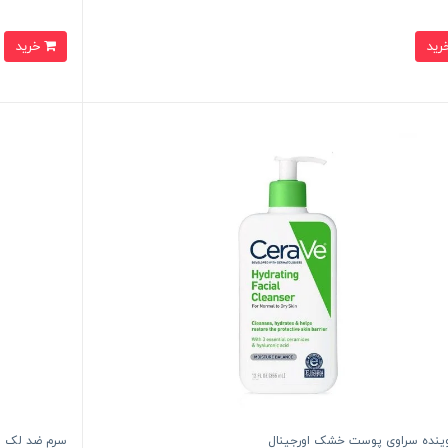
خرید
ینده سراوی پوست خشک اورجینال
سرم ضد لک اکسیس وای م