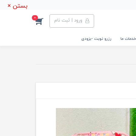
بستن ×
0
ورود | ثبت نام
خدمات ما
رزرو نوبت -بزودی