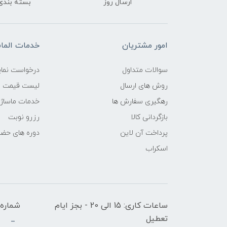
ارسال روز
بسته بندی
امور مشتریان
خدمات الم
سوالات متداول
درخواست نمای
روش های ارسال
لیست قیمت ن
رهگیری سفارش ها
خدمات ماساژ
بازگردانی کالا
رزرو نوبت
پرداخت آن لاین
دوره های حض
اسکراب
ساعات کاری: 15 الی 20 - بجز ایام
شماره 
تعطیل
_