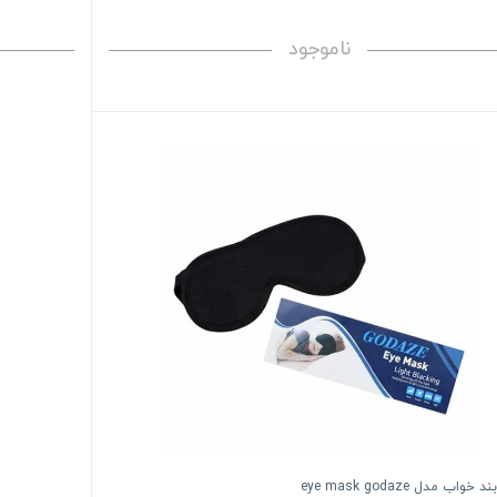
ناموجود
واب مدل eye mask godaze