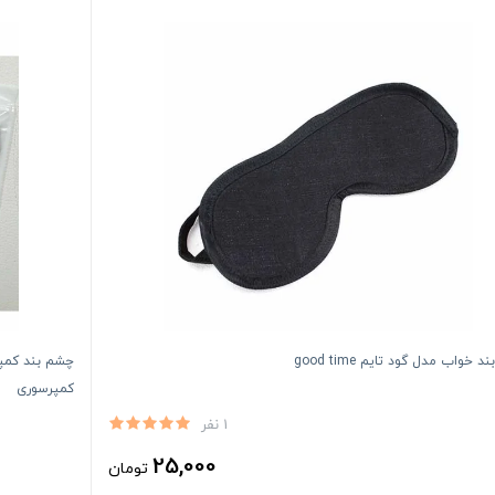
 خواب مدل گود تایم good time
چشم بند کمپر
کمپرسوری
1 نفر
25,000
تومان