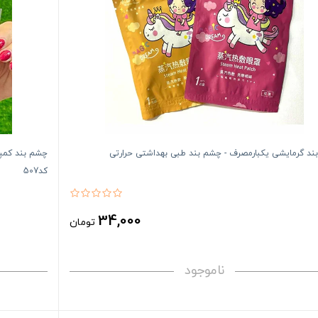
ند گرمایشی یکبارمصرف - چشم بند طبی بهداشتی حرارتی
چشم بند کمپر
کد507
34,000
تومان
ناموجود