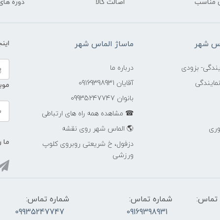
 مناسب
اصالت کالا
دوره ها
اس شهر
ماساژ الماس شهر
این
ندگی- بزودی
درباره ما
مایندگی
آقایان 09169398931
موب
بانوان 09935247747
☎ مشاهده همه راه های ارتباطی
وری
🌎 الماس شهر روی نقشه
ما ر
دزفول، خ شریعتی روبروی کلوپ
ورزشی
تماس:
شماره تماس:
شماره تماس:
09935247747
09169398931