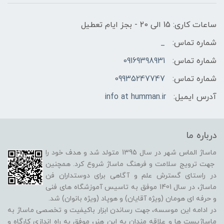
ساعات کاری: 15 الی 20 - بجز ایام تعطیل
شماره تماس:
_
شماره تماس:
09169398931
شماره تماس:
09935247747
آدرس ایمیل:
info at humman.ir
درباره ما
ماساژ الماس شهر در سال 1395 متولد شد و هدف خود را
جهت ترویج سلامت و فرهنگ ماساژ شروع کرد. همچنین
در راستای گسترش علم و آگاهی برای دوستداران فن
ماساژ، در سال 1401 موفق به تاسیس آموزشگاه های فنی
و حرفه ای هومان (ویژه آقایان) و هوپاد (ویژه بانوان) شد.
در ادامه این موسسه، جهت رساندن ابزار باکیفیت و تخصصی ماساژ به
ماساژیست ها و علاقه مندان به این هنر، موفق به راه اندازی کارگاه و