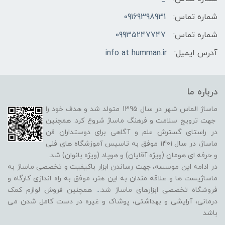
شماره تماس:
09169398931
شماره تماس:
09935247747
آدرس ایمیل:
info at humman.ir
درباره ما
ماساژ الماس شهر در سال 1395 متولد شد و هدف خود را
جهت ترویج سلامت و فرهنگ ماساژ شروع کرد. همچنین
در راستای گسترش علم و آگاهی برای دوستداران فن
ماساژ، در سال 1401 موفق به تاسیس آموزشگاه های فنی
و حرفه ای هومان (ویژه آقایان) و هوپاد (ویژه بانوان) شد.
در ادامه این موسسه، جهت رساندن ابزار باکیفیت و تخصصی ماساژ به
ماساژیست ها و علاقه مندان به این هنر، موفق به راه اندازی کارگاه و
فروشگاه تخصصی ابزارهای ماساژ شد
...
همچنین فروش لوازم کمک
درمانی، آرایشی و بهداشتی، پوشاک و غیره در دست کامل شدن می
باشد