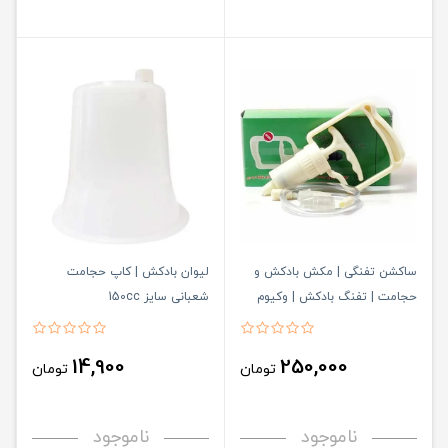
ساکشن تفنگی | مکش بادکش و
لیوان بادکش | کاپ حجامت
حجامت | تفنگ بادکش | وکیوم
شعبانی سایز 150cc
تراپی مدل دکتر R
14,900
250,000
تومان
تومان
ناموجود
ناموجود