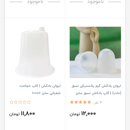
ناموجود
ناموجود
لیوان بادکش گرم پلاستیکی نسوز
لیوان بادکش | کاپ حجامت
(مات) | کاپ بادکش نسوز سایز
شعبانی سایز 100cc
بندی - نیمه شفاف - نسوز -
3 نفر
باکیفیت
11,800
12,000
تومان
تومان