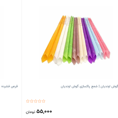
وش اوندیان | شمع پاکسازی گوش اوندیان
قرص فشرده جو
55,000
تومان