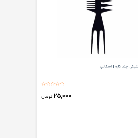
تیکی چند کاره | اسکالپ
25,000
تومان