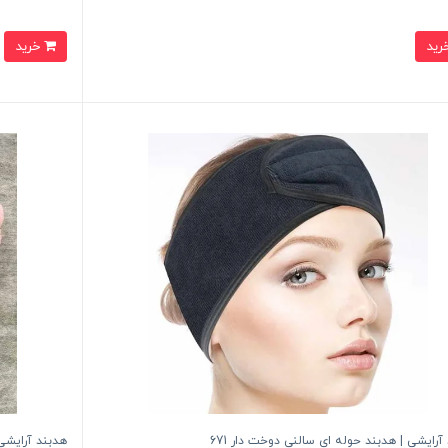
خرید
آرایشی | هدبند حوله ای سالنی دوخت دار 671
هدبند آرایشی | هدب