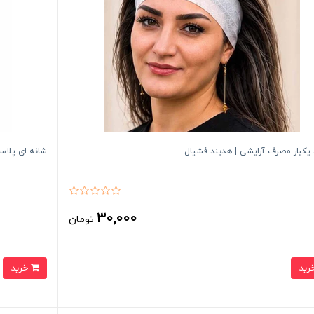
یکبار مصرف آرایشی | هدبند فشیال
شانه ای پلاس
30,000
تومان
خرید