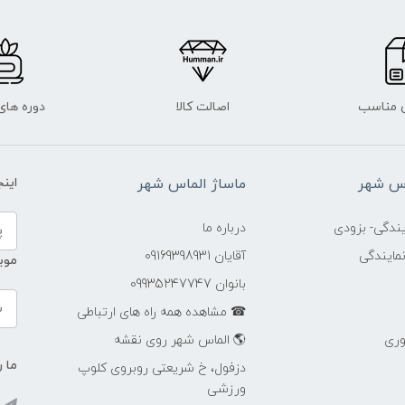
 مناسب
اصالت کالا
دوره ها
اس شهر
ماساژ الماس شهر
این
ندگی- بزودی
درباره ما
مایندگی
آقایان 09169398931
موب
بانوان 09935247747
☎ مشاهده همه راه های ارتباطی
وری
🌎 الماس شهر روی نقشه
ما ر
دزفول، خ شریعتی روبروی کلوپ
ورزشی