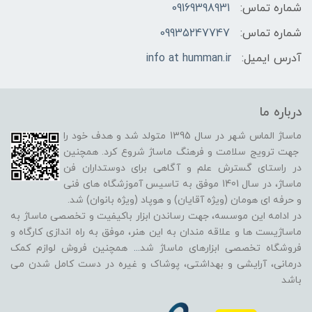
شماره تماس:
09169398931
شماره تماس:
09935247747
آدرس ایمیل:
info at humman.ir
درباره ما
ماساژ الماس شهر در سال 1395 متولد شد و هدف خود را
جهت ترویج سلامت و فرهنگ ماساژ شروع کرد. همچنین
در راستای گسترش علم و آگاهی برای دوستداران فن
ماساژ، در سال 1401 موفق به تاسیس آموزشگاه های فنی
و حرفه ای هومان (ویژه آقایان) و هوپاد (ویژه بانوان) شد.
در ادامه این موسسه، جهت رساندن ابزار باکیفیت و تخصصی ماساژ به
ماساژیست ها و علاقه مندان به این هنر، موفق به راه اندازی کارگاه و
فروشگاه تخصصی ابزارهای ماساژ شد
...
همچنین فروش لوازم کمک
درمانی، آرایشی و بهداشتی، پوشاک و غیره در دست کامل شدن می
باشد