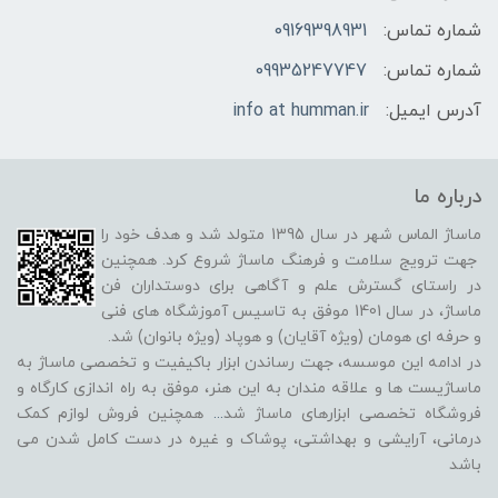
شماره تماس:
09169398931
شماره تماس:
09935247747
آدرس ایمیل:
info at humman.ir
درباره ما
ماساژ الماس شهر در سال 1395 متولد شد و هدف خود را
جهت ترویج سلامت و فرهنگ ماساژ شروع کرد. همچنین
در راستای گسترش علم و آگاهی برای دوستداران فن
ماساژ، در سال 1401 موفق به تاسیس آموزشگاه های فنی
و حرفه ای هومان (ویژه آقایان) و هوپاد (ویژه بانوان) شد.
در ادامه این موسسه، جهت رساندن ابزار باکیفیت و تخصصی ماساژ به
ماساژیست ها و علاقه مندان به این هنر، موفق به راه اندازی کارگاه و
فروشگاه تخصصی ابزارهای ماساژ شد
...
همچنین فروش لوازم کمک
درمانی، آرایشی و بهداشتی، پوشاک و غیره در دست کامل شدن می
باشد