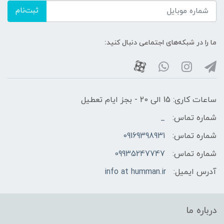
ثبت‌نام
ما را در شبکه‌های اجتماعی دنبال کنید:
ساعات کاری: 15 الی 20 - بجز ایام تعطیل
شماره تماس:
_
شماره تماس:
09169398931
شماره تماس:
09935247747
آدرس ایمیل:
info at humman.ir
درباره ما