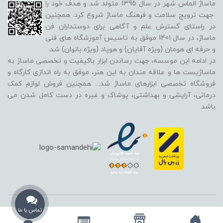
ماساژ الماس شهر در سال 1395 متولد شد و هدف خود را
جهت ترویج سلامت و فرهنگ ماساژ شروع کرد. همچنین
در راستای گسترش علم و آگاهی برای دوستداران فن
ماساژ، در سال 1401 موفق به تاسیس آموزشگاه های فنی
و حرفه ای هومان (ویژه آقایان) و هوپاد (ویژه بانوان) شد.
در ادامه این موسسه، جهت رساندن ابزار باکیفیت و تخصصی ماساژ به
ماساژیست ها و علاقه مندان به این هنر، موفق به راه اندازی کارگاه و
فروشگاه تخصصی ابزارهای ماساژ شد
...
همچنین فروش لوازم کمک
درمانی، آرایشی و بهداشتی، پوشاک و غیره در دست کامل شدن می
باشد
استفاده از تمامی مطالب، تصاویر و محتوای سایت فقط برای مقاصد غیر تجاری
تماس با ما
و با ذکر منبع بلامانع است و تمامی حقوق این وب‌سایت نیز برای مرکز ماساژ