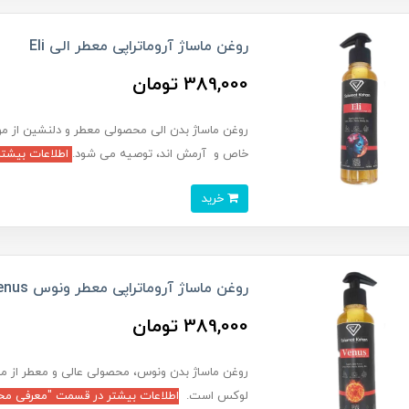
روغن ماساژ آروماتراپی معطر الی Eli
389,000 تومان
روغن ماساژ بدن الی محصولی معطر و دلنشین از مو
خاص و آرمش اند، توصیه می شود.
اطلاعات بیشتر
خرید
روغن ماساژ آروماتراپی معطر ونوس Venus
389,000 تومان
روغن ماساژ بدن ونوس، محصولی عالی و معطر از م
لوکس است.
اطلاعات بیشتر در قسمت "معرفی محص