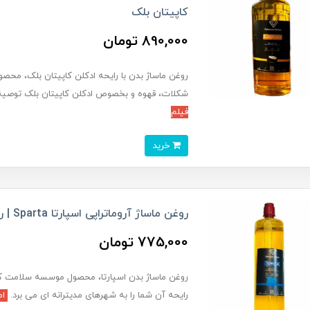
کاپیتان بلک
890,000 تومان
روغن ماساژ بدن با رایحه ادکلن کاپیتان بلک، محص
شکلات، قهوه و بخصوص ادکلن کاپیتان بلک توصیه
فیلم
خرید
روغن ماساژ آروماتراپی اسپارتا Sparta | روغن ماساژ لیتری اسپارتا
775,000 تومان
روغن ماساژ بدن اسپارتا، محصول موسسه سلامت ک
رایحه آن شما را به شهرهای مدیترانه ای می برد.
اط