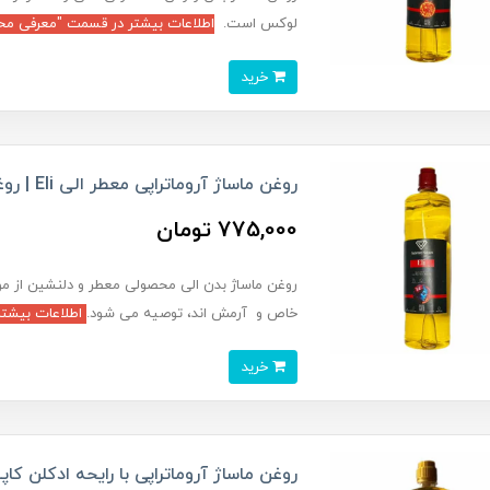
لوکس است.
اطلاعات بیشتر در قسمت "معرفی محص
خرید
روغن ماساژ آروماتراپی معطر الی Eli | روغن ماساژ لیتری ELi
775,000 تومان
روغن ماساژ بدن الی محصولی معطر و دلنشین از مو
خاص و آرمش اند، توصیه می شود.
اطلاعات بیشتر
خرید