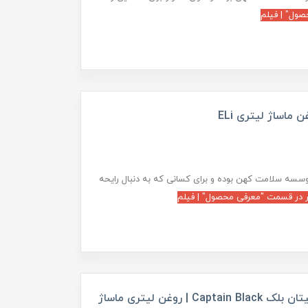
ول" | فیلم
سسه سلامت کهن بوده و برای کسانی که به دنبال رایحه
 در قسمت "معرفی محصول" | فیلم
روغن ماساژ آروماتراپی با رایحه ادکلن کاپیتان بلک Captain Black | روغن لیتری ماساژ