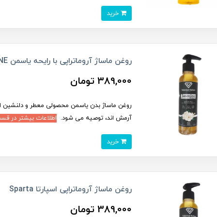
خرید
روغن ماساژ آروماتراپی با رایحه یاسمن MASSAGE OIL JASMINE
389,000 تومان
روغن ماساژ بدن یاسمن محصولی معطر و دلنشین از
آرمش اند، توصیه می شود.
اطلاعات بیشتر در قس
خرید
روغن ماساژ آروماتراپی اسپارتا Sparta
389,000 تومان