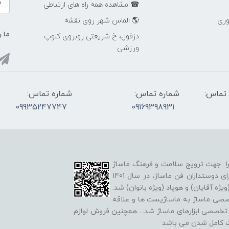
☎ مشاهده همه راه های ارتباطی
وری
🌎 الماس شهر روی نقشه
ما ر
دزفول، خ شریعتی روبروی کلوپ
ورزشی
تماس:
شماره تماس:
شماره تماس:
09935247747
09169398931
لد شد و هدف خود را جهت ترویج سلامت و فرهنگ ماساژ
شروع کرد. همچنین در راستای گسترش علم و آگاهی برای دوستداران فن ماساژ، در سال 1401
ه آقایان) و هوپاد (ویژه بانوان) شد.
خصصی ماساژ به ماساژیست ها و علاقه
ه تخصصی ابزارهای ماساژ شد
...
همچنین فروش لوازم
ت کامل شدن می باشد