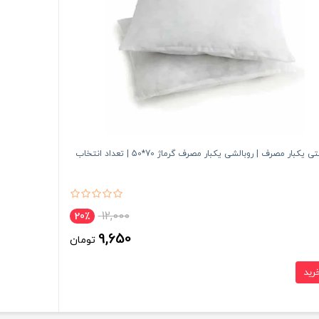
 یکبار مصرف | روبالشی یکبار مصرف گرماژ 70*50 | تعداد انتخاب
12,000
20٪
9,650
تومان