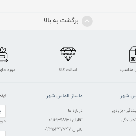
برگشت به بالا
 مناسب
اصالت کالا
دوره ها
اس شهر
ماساژ الماس شهر
این
ندگی- بزودی
درباره ما
مایندگی
آقایان 09169398931
موب
بانوان 09935247747