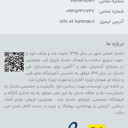
شماره تماس:
09169398931
شماره تماس:
09935247747
آدرس ایمیل:
info at humman.ir
درباره ما
ماساژ الماس شهر در سال 1395 متولد شد و هدف خود را
جهت ترویج سلامت و فرهنگ ماساژ شروع کرد. همچنین
در راستای گسترش علم و آگاهی برای دوستداران فن
ماساژ، در سال 1401 موفق به تاسیس آموزشگاه های فنی
و حرفه ای هومان (ویژه آقایان) و هوپاد (ویژه بانوان) شد.
در ادامه این موسسه، جهت رساندن ابزار باکیفیت و تخصصی ماساژ به
ماساژیست ها و علاقه مندان به این هنر، موفق به راه اندازی کارگاه و
فروشگاه تخصصی ابزارهای ماساژ شد
...
همچنین فروش لوازم کمک
درمانی، آرایشی و بهداشتی، پوشاک و غیره در دست کامل شدن می
باشد