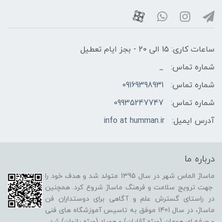
ساعات کاری: 15 الی 20 - بجز ایام تعطیل
شماره تماس:
_
شماره تماس:
09169398931
شماره تماس:
09935247747
آدرس ایمیل:
info at humman.ir
درباره ما
ماساژ الماس شهر در سال 1395 متولد شد و هدف خود را
جهت ترویج سلامت و فرهنگ ماساژ شروع کرد. همچنین
در راستای گسترش علم و آگاهی برای دوستداران فن
ماساژ، در سال 1401 موفق به تاسیس آموزشگاه های فنی
و حرفه ای هومان (ویژه آقایان) و هوپاد (ویژه بانوان) شد.