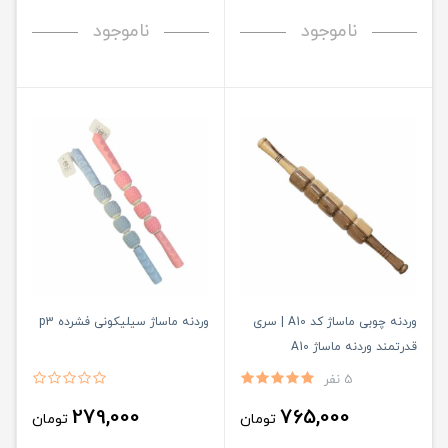
ناموجود
ناموجود
وردنه چوبی ماساژ کد A10 | سری
وردنه ماساژ سیلیکونی فشرده p3
قدرتمند وردنه ماساژ A10
5 نفر
279,000
765,000
تومان
تومان