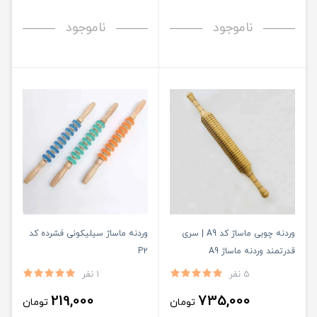
ناموجود
ناموجود
وردنه چوبی ماساژ کد A9 | سری
وردنه ماساژ سیلیکونی فشرده کد
قدرتمند وردنه ماساژ A9
P2
5 نفر
1 نفر
219,000
735,000
تومان
تومان