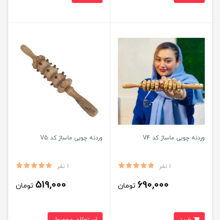
وردنه چوبی ماساژ کد V4
وردنه چوبی ماساژ کد V5
1 نفر
1 نفر
519,000
690,000
تومان
تومان
خرید
استعلام محصول