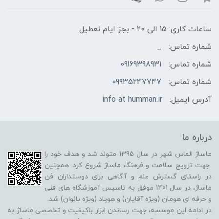
ساعات کاری: 15 الی 20 - بجز ایام تعطیل
شماره تماس:
_
شماره تماس:
09169398931
شماره تماس:
09935247747
آدرس ایمیل:
info at humman.ir
درباره ما
ماساژ الماس شهر در سال 1395 متولد شد و هدف خود را
جهت ترویج سلامت و فرهنگ ماساژ شروع کرد. همچنین
در راستای گسترش علم و آگاهی برای دوستداران فن
ماساژ، در سال 1401 موفق به تاسیس آموزشگاه های فنی
و حرفه ای هومان (ویژه آقایان) و هوپاد (ویژه بانوان) شد.
در ادامه این موسسه، جهت رساندن ابزار باکیفیت و تخصصی ماساژ به