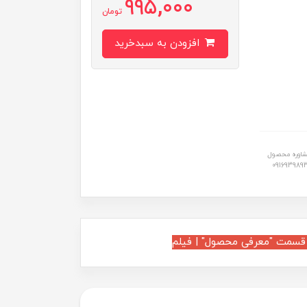
995,000
تومان
افزودن به سبدخرید
شاوره محصول
0916939893
 قسمت "معرفی محصول" | فیلم