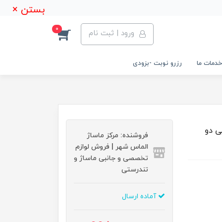
بستن ×
0
ورود | ثبت نام
خدمات ما
رزرو نوبت -بزودی
نی چوبی دو
فروشنده: مرکز ماساژ
الماس شهر | فروش لوازم
تخصصی و جانبی ماساژ و
تندرستی
آماده ارسال