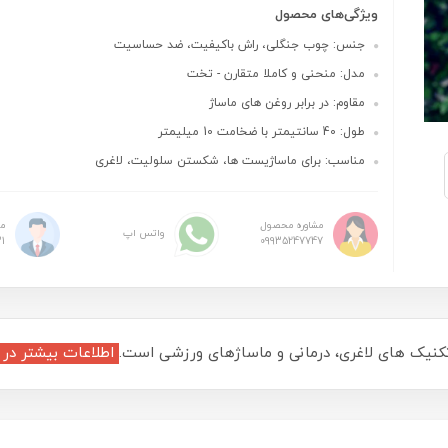
ویژگی‌های محصول
جنس: چوب جنگلی، راش باکیفیت، ضد حساسیت
مدل: منحنی و کاملا متقارن - تخت
مقاوم: در برابر روغن های ماساژ
طول: 40 سانتیمتر با ضخامت 10 میلیمتر
مناسب: برای ماساژیست ها، شکستن سلولیت، لاغری
مشاوره محصول
م
واتس اپ
1
09935247747
تکنیک های لاغری، درمانی و ماساژهای ورزشی است.
اطلاعات بیشتر در