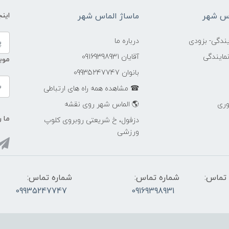
اس شهر
ماساژ الماس شهر
این
ندگی- بزودی
درباره ما
مایندگی
آقایان 09169398931
موب
بانوان 09935247747
☎ مشاهده همه راه های ارتباطی
وری
🌎 الماس شهر روی نقشه
ما ر
دزفول، خ شریعتی روبروی کلوپ
ورزشی
تماس:
شماره تماس:
شماره تماس:
09935247747
09169398931