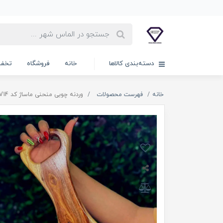
دسته‌بندی کالاها
خانه
فروشگاه
تخفی
خانه
فهرست محصولات
وردنه چوبی منحنی ماساژ کد V14 | ابزار ماساژ منحنی چوبی دو دسته کد V14