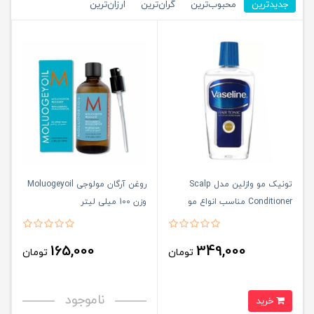
جدیدترین
محبوب‌ترین
گران‌ترین
ارزان‌ترین
تونیک مو وازلین مدل Scalp
روغن آرگان مولوجی Moluogeyoil
Conditioner مناسب انواع مو
وزن 100 میلی لیتر
حجم 100 میلی لیتر اورجینال
165,000
349,000
تومان
تومان
ناموجود
خرید