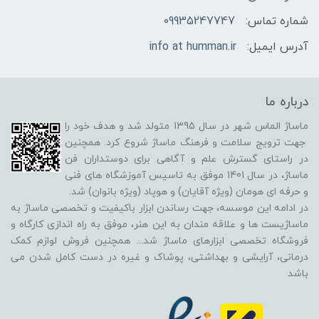
شماره تماس:
09935247747
آدرس ایمیل:
info at humman.ir
درباره ما
ماساژ الماس شهر در سال 1395 متولد شد و هدف خود را
جهت ترویج سلامت و فرهنگ ماساژ شروع کرد. همچنین
در راستای گسترش علم و آگاهی برای دوستداران فن
ماساژ، در سال 1401 موفق به تاسیس آموزشگاه های فنی
و حرفه ای هومان (ویژه آقایان) و هوپاد (ویژه بانوان) شد.
در ادامه این موسسه، جهت رساندن ابزار باکیفیت و تخصصی ماساژ به
ماساژیست ها و علاقه مندان به این هنر، موفق به راه اندازی کارگاه و
فروشگاه تخصصی ابزارهای ماساژ شد
...
همچنین فروش لوازم کمک
درمانی، آرایشی و بهداشتی، پوشاک و غیره در دست کامل شدن می
باشد