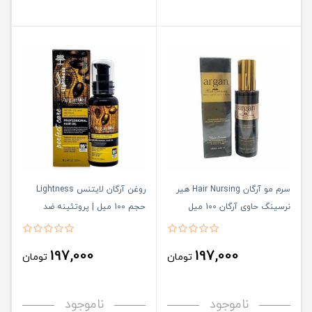
سرم مو آرگان Hair Nursing هیر
روغن آرگان لایتنس Lightness
نرسینگ حاوی آرگان 100 میل
حجم 100 میل | پروتئینه ضد
ریزش و احیا کننده
197,000
197,000
تومان
تومان
ناموجود
ناموجود