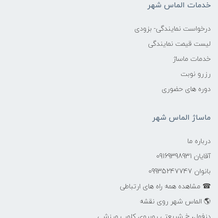
خدمات الماس شهر
درخواست نمایندگی- بزودی
لیست قیمت نمایندگی
خدمات ماساژ
رزرو نوبت
دوره های حضوری
ماساژ الماس شهر
درباره ما
آقایان 09169398931
بانوان 09935247747
☎ مشاهده همه راه های ارتباطی
🌎 الماس شهر روی نقشه
دزفول، خ شریعتی روبروی کلوپ ورزشی