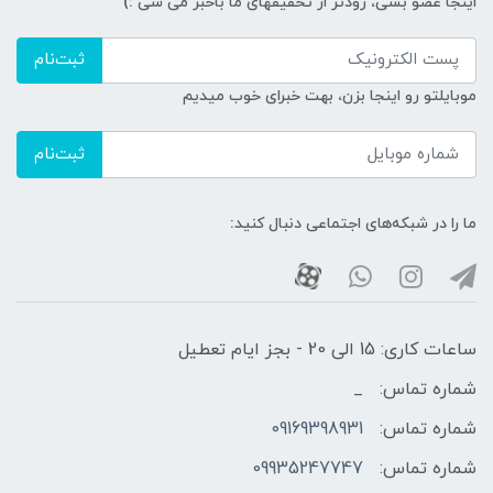
اینجا عضو بشی، زودتر از تخفیفهای ما باخبر می شی :)
ثبت‌نام
موبایلتو رو اینجا بزن، بهت خبرای خوب میدیم
ثبت‌نام
ما را در شبکه‌های اجتماعی دنبال کنید:
ساعات کاری: 15 الی 20 - بجز ایام تعطیل
شماره تماس:
_
شماره تماس:
09169398931
شماره تماس:
09935247747