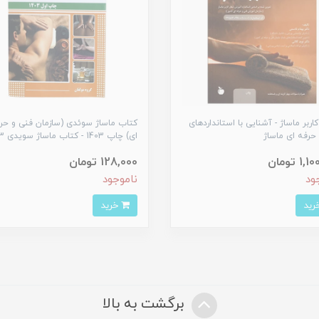
اربر ماساژ - آشنایی با استانداردهاى
کتاب ماساژ سوئدی (سازمان فنی و حر
حرفه اى ماساژ
ای) چاپ 1403 - کتاب ماساژ سویدی 1403
1 تومان
128,000 تومان
ود
ناموجود
خرید
برگشت به بالا