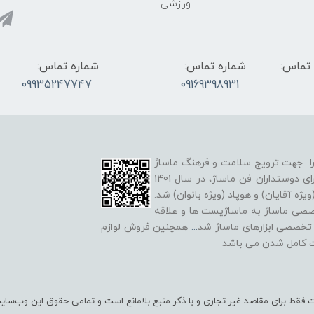
ورزشی
تماس:
شماره تماس:
شماره تماس:
09935247747
09169398931
لد شد و هدف خود را جهت ترویج سلامت و فرهنگ ماساژ
شروع کرد. همچنین در راستای گسترش علم و آگاهی برای دوستداران فن ماساژ، در سال 1401
ه آقایان) و هوپاد (ویژه بانوان) شد.
خصصی ماساژ به ماساژیست ها و علاقه
ه تخصصی ابزارهای ماساژ شد
...
همچنین فروش لوازم
ت کامل شدن می باشد
 فقط برای مقاصد غیر تجاری و با ذکر منبع بلامانع است و تمامی حقوق این وب‌سا