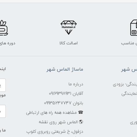
 مناسب
اصالت کالا
دوره ها
اس شهر
ماساژ الماس شهر
این
ندگی- بزودی
درباره ما
مایندگی
آقایان 09169398931
موب
بانوان 09935247747
☎ مشاهده همه راه های ارتباطی
وری
🌎 الماس شهر روی نقشه
ما ر
دزفول، خ شریعتی روبروی کلوپ