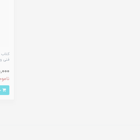
کتاب ک
فنى و 
,100,000
ناموج
خرید