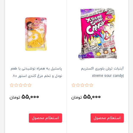
آبنبات ترش بلوبری اکستریم
پاستیل به همراه نوشیدنی با طعم
|xtreme sour candy
نودل و تخم مرغ کندی استور ۸۰
گرمی
55,000
55,000
تومان
تومان
استعلام محصول
استعلام محصول