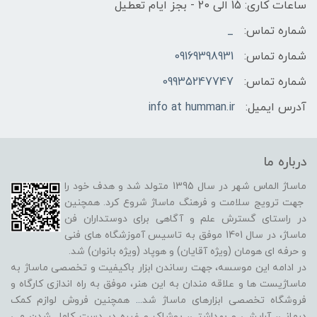
ساعات کاری: 15 الی 20 - بجز ایام تعطیل
شماره تماس:
_
شماره تماس:
09169398931
شماره تماس:
09935247747
آدرس ایمیل:
info at humman.ir
درباره ما
ماساژ الماس شهر در سال 1395 متولد شد و هدف خود را
جهت ترویج سلامت و فرهنگ ماساژ شروع کرد. همچنین
در راستای گسترش علم و آگاهی برای دوستداران فن
ماساژ، در سال 1401 موفق به تاسیس آموزشگاه های فنی
و حرفه ای هومان (ویژه آقایان) و هوپاد (ویژه بانوان) شد.
در ادامه این موسسه، جهت رساندن ابزار باکیفیت و تخصصی ماساژ به
ماساژیست ها و علاقه مندان به این هنر، موفق به راه اندازی کارگاه و
فروشگاه تخصصی ابزارهای ماساژ شد
...
همچنین فروش لوازم کمک
درمانی، آرایشی و بهداشتی، پوشاک و غیره در دست کامل شدن می