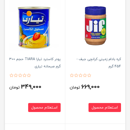
کره بادام زمینی کرانچی جیف -
پودر کاسترد تیارا TIARA حجم 300
454 گرم
گرم صبحانه تیاری
349,000
669,000
تومان
تومان
استعلام محصول
استعلام محصول