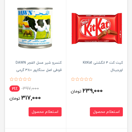
کیت کت ۴ انگشتی KitKat
کنسرو شیر عسل الفجر DAWN
اورجینال
قوطی اصل سنگاپور 380 گرمی
397,000
21٪
239,000
تومان
317,000
تومان
استعلام محصول
استعلام محصول