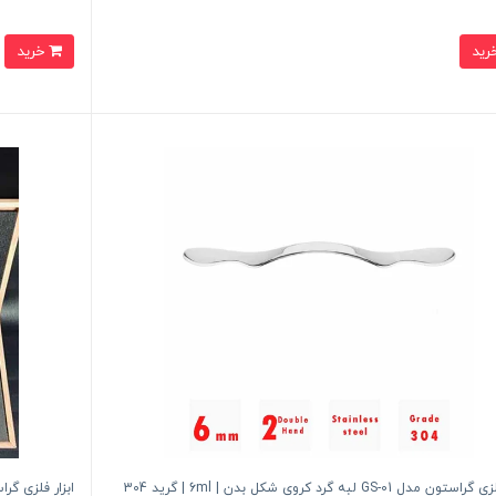
خرید
ون مدل GS-01 لبه گرد کروی شکل بدن | 6ml | گرید 304
ابزار فلزی گراستون مدل ست 