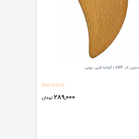
 | گواشا قلبی چوبی
289,000
تومان