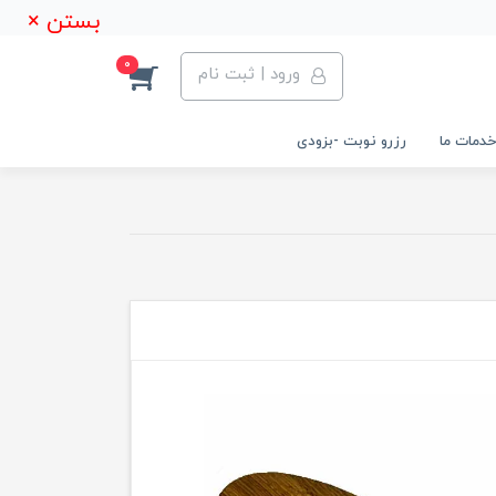
بستن ×
0
ورود | ثبت نام
خدمات ما
رزرو نوبت -بزودی