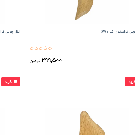
وبی گراستون کد GW7
ابزار چوبی گراس
299,500
تومان
خرید