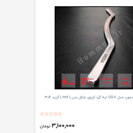
 کروی شکل بدن | 6ml | گرید 304
3,100,000
تومان