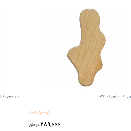
وبی گراستون کد GW3
ابزار چوبی گراستون کد GW1 | 
289,000
تومان