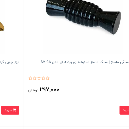
سنگی ماساژ | سنگ ماساژ استوانه ای وردنه ای مدل SM-G5
ابزار چوبی گراستون کد GW8
297,000
تومان
خرید