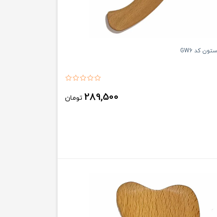
تون کد GW6
289,500
تومان