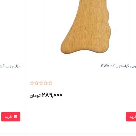
وبی گراستون کد GW5
ابزار چوبی گراستون کد GW4
289,000
تومان
خرید