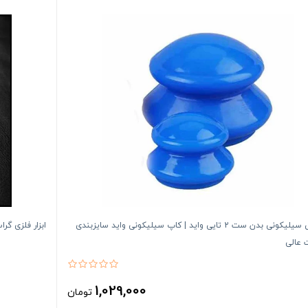
بادکش سیلیکونی بدن ست 2 تایی واید | کاپ سیلیکونی واید سایزبندی
ابزار فلزی گراستون مدل GS-11 لبه گرد
 عالی
1,029,000
تومان