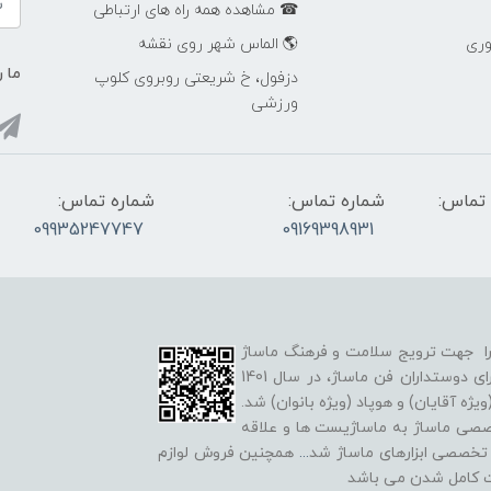
☎ مشاهده همه راه های ارتباطی
وری
🌎 الماس شهر روی نقشه
ما ر
دزفول، خ شریعتی روبروی کلوپ
ورزشی
تماس:
شماره تماس:
شماره تماس:
09935247747
09169398931
لد شد و هدف خود را جهت ترویج سلامت و فرهنگ ماساژ
شروع کرد. همچنین در راستای گسترش علم و آگاهی برای دوستداران فن ماساژ، در سال 1401
ه آقایان) و هوپاد (ویژه بانوان) شد.
خصصی ماساژ به ماساژیست ها و علاقه
ه تخصصی ابزارهای ماساژ شد
...
همچنین فروش لوازم
ت کامل شدن می باشد