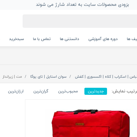
بزودی محصولات سایت به تعداد شارژ می شوند
ف ها
دوره های آموزشی
دانستنی ها
تماس با ما
سبدخرید
باس | اسکراب | کلاه | اکسسوری | کفش
سوان استایل | تای یوگا
مت | زیرانداز
تیب نمایش:
جدیدترین
محبوب‌ترین
گران‌ترین
ارزان‌ترین