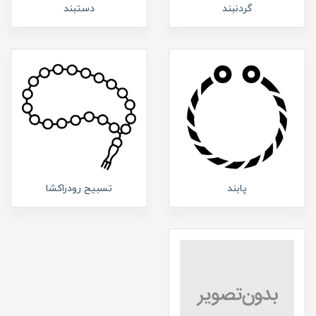
گردنبند
دستبند
پابند
تسبیح رودراکشا