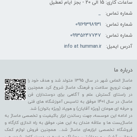
ساعات کاری: 15 الی 20 - بجز ایام تعطیل
شماره تماس:
_
شماره تماس:
09169398931
شماره تماس:
09935247747
آدرس ایمیل:
info at humman.ir
درباره ما
ماساژ الماس شهر در سال 1395 متولد شد و هدف خود را
جهت ترویج سلامت و فرهنگ ماساژ شروع کرد. همچنین
در راستای گسترش علم و آگاهی برای دوستداران فن
ماساژ، در سال 1401 موفق به تاسیس آموزشگاه های فنی
و حرفه ای هومان (ویژه آقایان) و هوپاد (ویژه بانوان) شد.
در ادامه این موسسه، جهت رساندن ابزار باکیفیت و تخصصی ماساژ به
ماساژیست ها و علاقه مندان به این هنر، موفق به راه اندازی کارگاه و
فروشگاه تخصصی ابزارهای ماساژ شد
...
همچنین فروش لوازم کمک
درمانی، آرایشی و بهداشتی، پوشاک و غیره در دست کامل شدن می