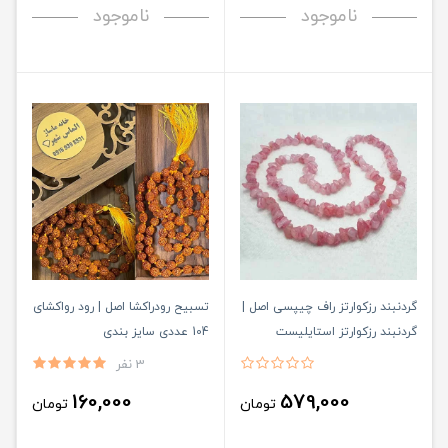
ناموجود
ناموجود
گردنبند رزکوارتز راف چیپسی اصل |
تسبیح رودراکشا اصل | رود رواکشای
گردنبند رزکوارتز استایلیست
104 عددی سایز بندی
3 نفر
160,000
579,000
تومان
تومان