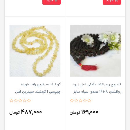
خرید
خرید
تسبیح رودراکشا مشکی اصل | رود
گردنبند سیترین راف خورده
رواکشای 108+1 عددی سیاه سایز
چیپسی | گردنبند سیترین اصل
بندی
استالیست
487,000
169,000
تومان
تومان