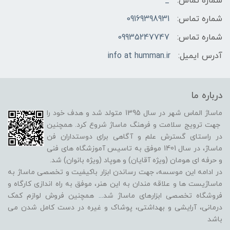
شماره تماس:
_
شماره تماس:
09169398931
شماره تماس:
09935247747
آدرس ایمیل:
info at humman.ir
درباره ما
ماساژ الماس شهر در سال 1395 متولد شد و هدف خود را
جهت ترویج سلامت و فرهنگ ماساژ شروع کرد. همچنین
در راستای گسترش علم و آگاهی برای دوستداران فن
ماساژ، در سال 1401 موفق به تاسیس آموزشگاه های فنی
و حرفه ای هومان (ویژه آقایان) و هوپاد (ویژه بانوان) شد.
در ادامه این موسسه، جهت رساندن ابزار باکیفیت و تخصصی ماساژ به
ماساژیست ها و علاقه مندان به این هنر، موفق به راه اندازی کارگاه و
فروشگاه تخصصی ابزارهای ماساژ شد
...
همچنین فروش لوازم کمک
درمانی، آرایشی و بهداشتی، پوشاک و غیره در دست کامل شدن می
باشد