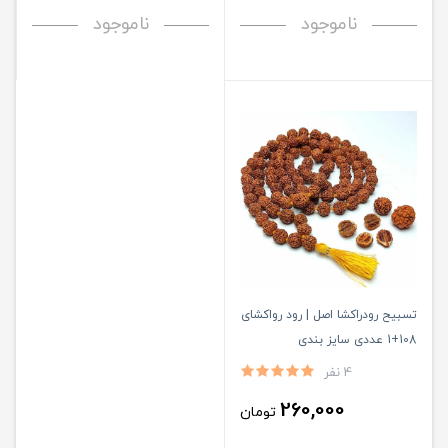
ناموجود
ناموجود
تسبیح رودراکشا اصل | رود رواکشای
108+1 عددی سایز بندی
4 نفر
260,000
تومان