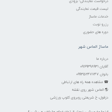
درخواست نمایندگی- بزودی
لیست قیمت نمایندگی
خدمات ماساژ
رزرو نوبت
دوره های حضوری
ماساژ الماس شهر
درباره ما
آقایان 09169398931
بانوان 09935247747
☎ مشاهده همه راه های ارتباطی
🌎 الماس شهر روی نقشه
دزفول، خ شریعتی روبروی کلوپ ورزشی
اینجا عضو بشی، زودتر از تخفیفهای ما باخبر می شی :)