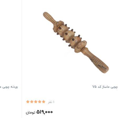
چوبی ماساژ کد V5
وردنه چوبی ماس
1 نفر
519,000
تومان