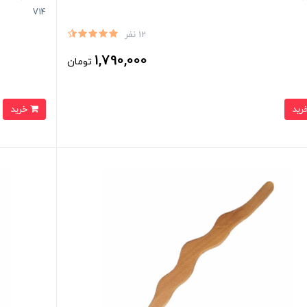
V14
12 نفر
1,790,000
تومان
خرید