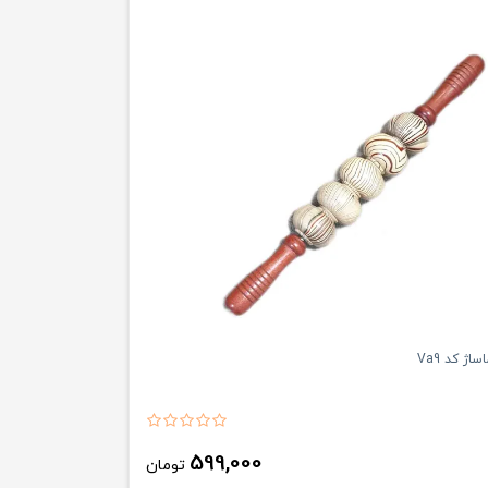
اژ کد Va9
599,000
تومان