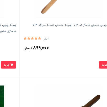
حنی ماساژ کد V13 | وردنه منحنی دندانه دار کد V13
ماساژور منچی
1 نفر
899,000
تومان
خرید