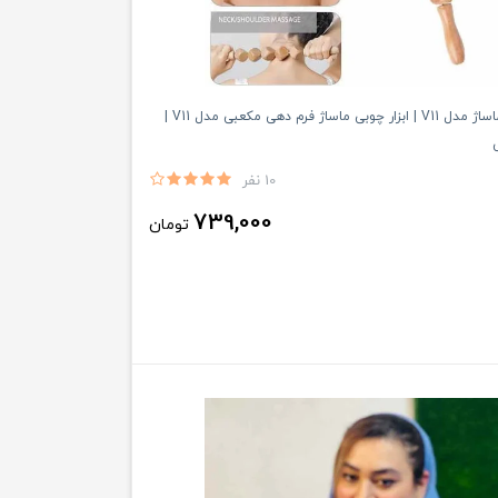
وردنه چوبی ماساژ مدل V11 | ابزار چوبی ماساژ فرم دهی مکعبی مدل V11 |
10 نفر
739,000
تومان