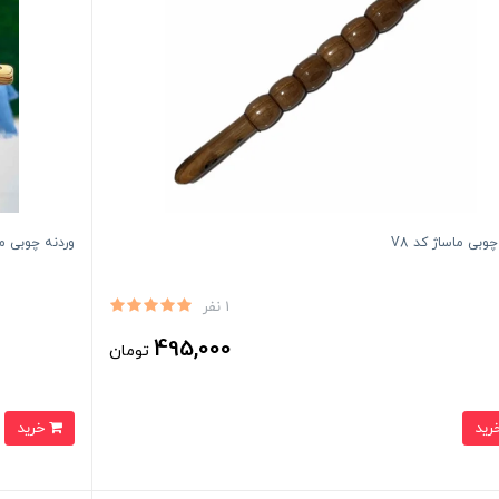
چوبی ماساژ کد V8
وردنه چوبی ماس
1 نفر
495,000
تومان
خرید