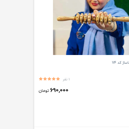
اژ کد V4
1 نفر
690,000
تومان