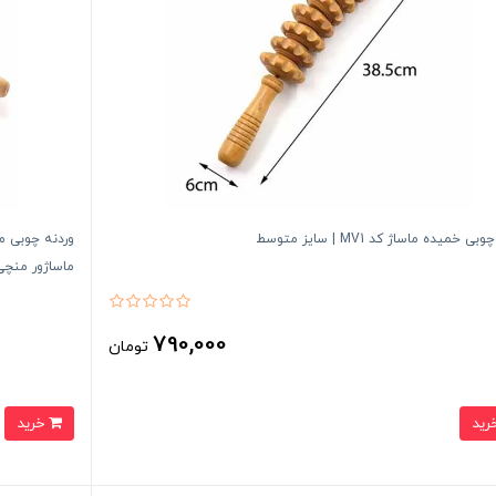
ی خمیده ماساژ کد MV1 | سایز متوسط
ماساژور منچی
790,000
تومان
خرید