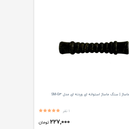
ساژ | سنگ ماساژ استوانه ای وردنه ای مدل SM-G3
1 نفر
227,000
تومان