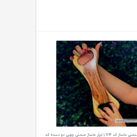
وردنه چوبی منحنی ماساژ کد V14 | ابزار ماساژ منحنی چوبی دو دسته کد