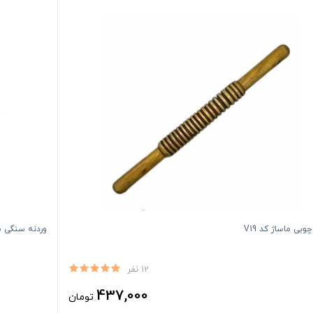
وبی ماساژ کد V19
وردنه سنگی ما
12 نفر
437,000
تومان