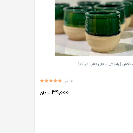
بادکش | بادکش سفالی لعاب دار کد1
2 نفر
39,000
تومان