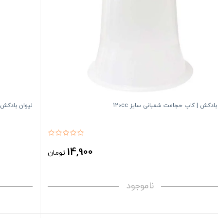
بادکش | کاپ حجامت شعبانی سایز 120cc
لیوان بادکش |
14,900
تومان
ناموجود