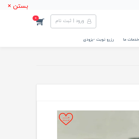
بستن ×
0
ورود | ثبت نام
خدمات ما
رزرو نوبت -بزودی