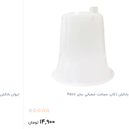
بادکش | کاپ حجامت شعبانی سایز 45cc
لیوان بادکش |
14,900
تومان