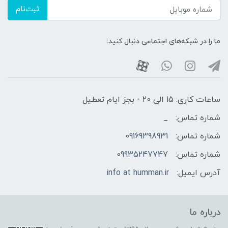
ثبت‌نام
ما را در شبکه‌های اجتماعی دنبال کنید:
ساعات کاری: 15 الی 20 - بجز ایام تعطیل
شماره تماس:
_
شماره تماس:
09169398931
شماره تماس:
09935247747
آدرس ایمیل:
info at humman.ir
درباره ما