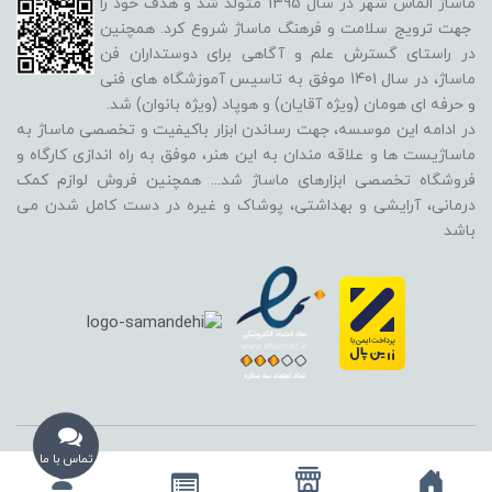
ماساژ الماس شهر در سال 1395 متولد شد و هدف خود را
جهت ترویج سلامت و فرهنگ ماساژ شروع کرد. همچنین
در راستای گسترش علم و آگاهی برای دوستداران فن
ماساژ، در سال 1401 موفق به تاسیس آموزشگاه های فنی
و حرفه ای هومان (ویژه آقایان) و هوپاد (ویژه بانوان) شد.
در ادامه این موسسه، جهت رساندن ابزار باکیفیت و تخصصی ماساژ به
ماساژیست ها و علاقه مندان به این هنر، موفق به راه اندازی کارگاه و
فروشگاه تخصصی ابزارهای ماساژ شد
...
همچنین فروش لوازم کمک
درمانی، آرایشی و بهداشتی، پوشاک و غیره در دست کامل شدن می
باشد
استفاده از تمامی مطالب، تصاویر و محتوای سایت فقط برای مقاصد غیر تجاری
تماس با ما
و با ذکر منبع بلامانع است و تمامی حقوق این وب‌سایت نیز برای مرکز ماساژ