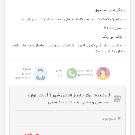
ویژگی‌های محصول
جنس: پلاستیک مقاوم ، کاملا صیقلی ، ضد حساسیت ، سوپاپ دار
سایز: 30cc
رنگ: بی رنگ
مناسب: برای گرم کردن، لاغری، شکستن سلولیت ، ماساژیست ها، علاقه
مندان به هنر ماساژ
مشاوره
مشاوره محصول
واتس
محصول
09935247747
اپ
09169398931
فروشنده: مرکز ماساژ الماس شهر | فروش لوازم
تخصصی و جانبی ماساژ و تندرستی
ناموجود