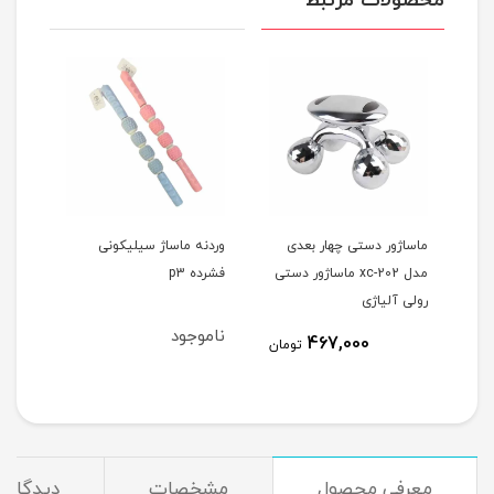
محصولات مرتبط
G2 - ابزار
ماساژور دستی چهار بعدی
وردنه ماساژ سیلیکونی
ماسا
مدل xc-202 ماساژور دستی
فشرده p3
ماسا
رولی آلیاژی
ناموجود
نام
467,000
مان
تومان
معرفی محصول
مشخصات
دیدگاه‌ه