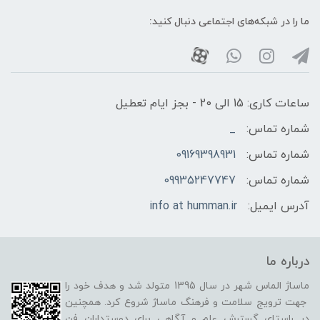
ما را در شبکه‌های اجتماعی دنبال کنید:
ساعات کاری: 15 الی 20 - بجز ایام تعطیل
شماره تماس:
_
شماره تماس:
09169398931
شماره تماس:
09935247747
آدرس ایمیل:
info at humman.ir
درباره ما
ماساژ الماس شهر در سال 1395 متولد شد و هدف خود را
جهت ترویج سلامت و فرهنگ ماساژ شروع کرد. همچنین
در راستای گسترش علم و آگاهی برای دوستداران فن