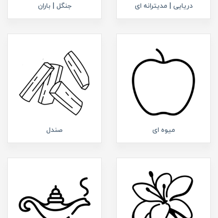
دریایی | مدیترانه ای
جنگل | باران
میوه ای
صندل