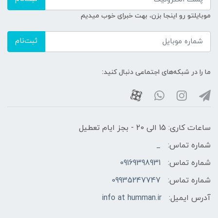
موبایلتو رو اینجا بزن، بهت خبرای خوب میدیم
ثبت‌نام
ما را در شبکه‌های اجتماعی دنبال کنید:
ساعات کاری: 15 الی 20 - بجز ایام تعطیل
شماره تماس:
_
شماره تماس:
09169398931
شماره تماس:
09935247747
آدرس ایمیل:
info at humman.ir