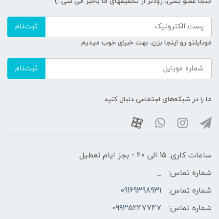
اینجا عضو بشی، زودتر از تخفیفهای ما باخبر می شی :)
ثبت‌نام
موبایلتو رو اینجا بزن، بهت خبرای خوب میدیم
ثبت‌نام
ما را در شبکه‌های اجتماعی دنبال کنید:
ساعات کاری: 15 الی 20 - بجز ایام تعطیل
شماره تماس:
_
شماره تماس:
09169398931
شماره تماس:
09935247747