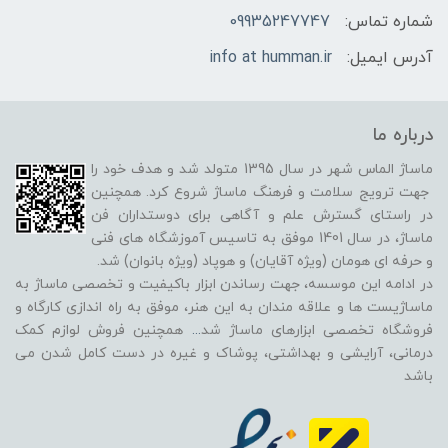
شماره تماس:
09935247747
آدرس ایمیل:
info at humman.ir
درباره ما
ماساژ الماس شهر در سال 1395 متولد شد و هدف خود را
جهت ترویج سلامت و فرهنگ ماساژ شروع کرد. همچنین
در راستای گسترش علم و آگاهی برای دوستداران فن
ماساژ، در سال 1401 موفق به تاسیس آموزشگاه های فنی
و حرفه ای هومان (ویژه آقایان) و هوپاد (ویژه بانوان) شد.
در ادامه این موسسه، جهت رساندن ابزار باکیفیت و تخصصی ماساژ به
ماساژیست ها و علاقه مندان به این هنر، موفق به راه اندازی کارگاه و
فروشگاه تخصصی ابزارهای ماساژ شد
...
همچنین فروش لوازم کمک
درمانی، آرایشی و بهداشتی، پوشاک و غیره در دست کامل شدن می
باشد