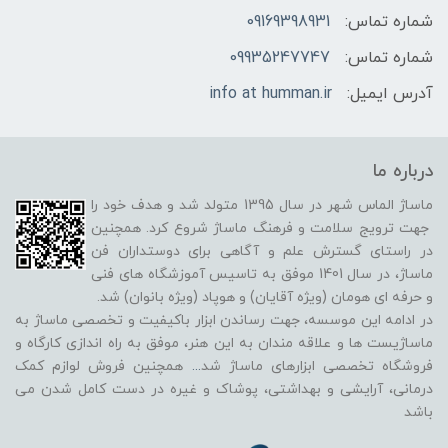
شماره تماس:
09169398931
شماره تماس:
09935247747
آدرس ایمیل:
info at humman.ir
درباره ما
ماساژ الماس شهر در سال 1395 متولد شد و هدف خود را
جهت ترویج سلامت و فرهنگ ماساژ شروع کرد. همچنین
در راستای گسترش علم و آگاهی برای دوستداران فن
ماساژ، در سال 1401 موفق به تاسیس آموزشگاه های فنی
و حرفه ای هومان (ویژه آقایان) و هوپاد (ویژه بانوان) شد.
در ادامه این موسسه، جهت رساندن ابزار باکیفیت و تخصصی ماساژ به
ماساژیست ها و علاقه مندان به این هنر، موفق به راه اندازی کارگاه و
فروشگاه تخصصی ابزارهای ماساژ شد
...
همچنین فروش لوازم کمک
درمانی، آرایشی و بهداشتی، پوشاک و غیره در دست کامل شدن می
باشد