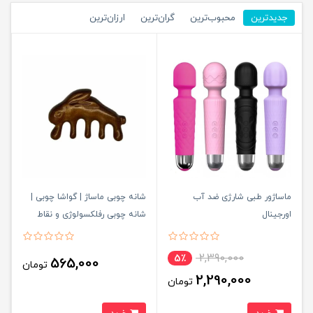
جدیدترین
محبوب‌ترین
گران‌ترین
ارزان‌ترین
ماساژور طبی شارژی ضد آب
شانه چوبی ماساژ | گواشا چوبی |
اورجینال
شانه چوبی رفلکسولوژی و نقاط
طب سوزنی کد713
2,390,000
5٪
565,000
تومان
2,290,000
تومان