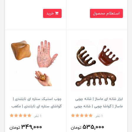
استعلام محصول
خرید
ابزار شانه ای ماساژ | شانه چوبی
چوب استیک ستاره ای تایلندی |
ماساژ | گواشا چوبی | شانه چوبی
گواشای ستاره ای تایلندی | مکعب
رفلکسولوژی و نقاط طب سوزنی
رفلکسولوژی ستاره ای
1 نفر
1 نفر
349,000
535,000
تومان
تومان