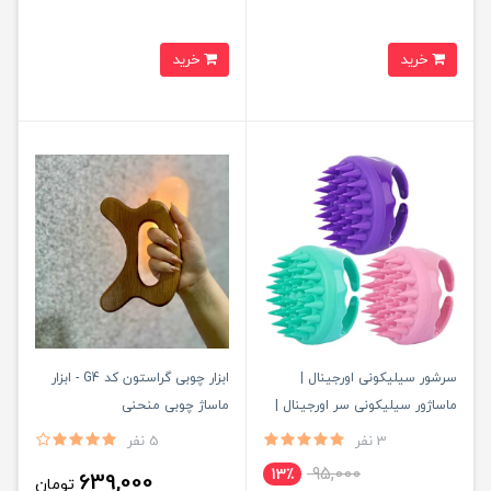
خرید
خرید
سرشور سیلیکونی اورجینال |
ابزار چوبی گراستون کد G4 - ابزار
ماساژور سیلیکونی سر اورجینال |
ماساژ چوبی منحنی
برس شامپو
3 نفر
5 نفر
95,000
13٪
639,000
تومان