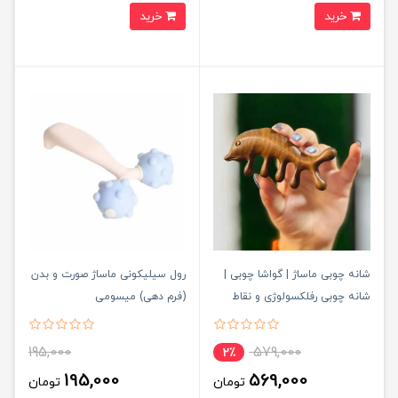
خرید
خرید
شانه چوبی ماساژ | گواشا چوبی |
رول سیلیکونی ماساژ صورت و بدن
شانه چوبی رفلکسولوژی و نقاط
(فرم دهی) میسومی
طب سوزنی کد693
195,000
579,000
2٪
195,000
569,000
تومان
تومان