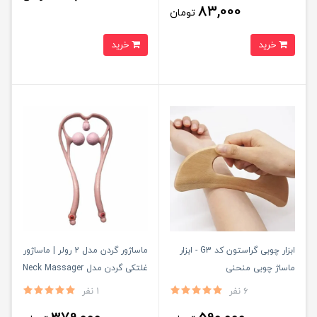
83,000
تومان
خرید
خرید
ابزار چوبی گراستون کد G3 - ابزار
ماساژور گردن مدل 2 رولر | ماساژور
ماساژ چوبی منحنی
غلتکی گردن مدل Neck Massager
Roller
6 نفر
1 نفر