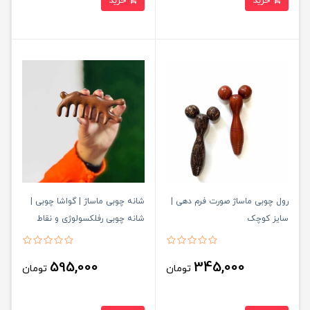
خرید
خرید
رول چوبی ماساژ صورت فرم دهی |
شانه چوبی ماساژ | گواشا چوبی |
سایز کوچک
شانه چوبی رفلکسولوژی و نقاط
طب سوزنی کد696
595,000
345,000
تومان
تومان