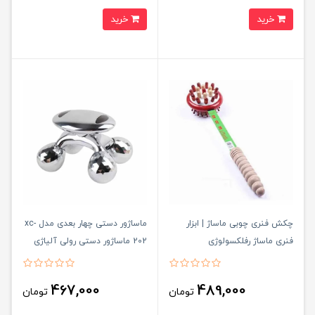
خرید
خرید
چکش فنری چوبی ماساژ | ابزار
ماساژور دستی چهار بعدی مدل xc-
فنری ماساژ رفلکسولوژی
202 ماساژور دستی رولی آلیاژی
467,000
489,000
تومان
تومان