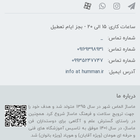
ساعات کاری: 15 الی 20 - بجز ایام تعطیل
شماره تماس:
_
شماره تماس:
09169398931
شماره تماس:
09935247747
آدرس ایمیل:
info at humman.ir
درباره ما
ماساژ الماس شهر در سال 1395 متولد شد و هدف خود را
جهت ترویج سلامت و فرهنگ ماساژ شروع کرد. همچنین
در راستای گسترش علم و آگاهی برای دوستداران فن
ماساژ، در سال 1401 موفق به تاسیس آموزشگاه های فنی
و حرفه ای هومان (ویژه آقایان) و هوپاد (ویژه بانوان) شد.