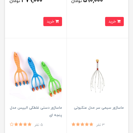
379,000
590,000
تومان
تومان
خرید
خرید
ماساژور سیمی سر مدل عنکبوتی
ماساژور دستی غلطکی الیپس مدل
پنجه ای
3 نفر
5 نفر