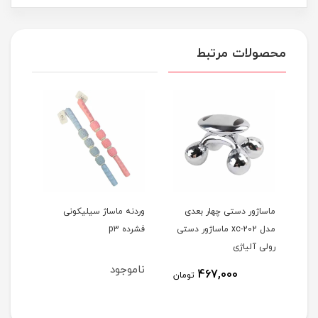
محصولات مرتبط
G2 - ابزار
ماساژور دستی چهار بعدی
وردنه ماساژ سیلیکونی
ماسا
مدل xc-202 ماساژور دستی
فشرده p3
ماسا
رولی آلیاژی
ناموجود
نام
467,000
مان
تومان