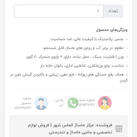
تعداد
ویژگی‌های محصول
جنس: پلاستیک با کیفیت عالی، ضد حساسیت
مقاوم: در برابر آب و روغن های ماساژ، قابل شستشو
وزن | قابلیت: سبک ، حمل ساده، دارای 2 بازوی متحرک ،2 گوی
مناسب: برای ورزشکارن، شاغلین اداری، بانوان خانه دار
هدف: رفع خستگی های روزانه ، فرم دهی، زیبایی و بالابردن گردش خون در
گردن
مشاوره
مشاوره محصول
واتس
محصول
09935247747
اپ
09169398931
فروشنده: مرکز ماساژ الماس شهر | فروش لوازم
تخصصی و جانبی ماساژ و تندرستی