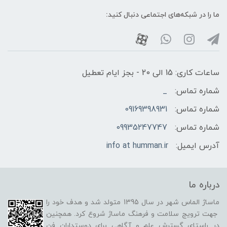
ما را در شبکه‌های اجتماعی دنبال کنید:
ساعات کاری: 15 الی 20 - بجز ایام تعطیل
شماره تماس:
_
شماره تماس:
09169398931
شماره تماس:
09935247747
آدرس ایمیل:
info at humman.ir
درباره ما
ماساژ الماس شهر در سال 1395 متولد شد و هدف خود را
جهت ترویج سلامت و فرهنگ ماساژ شروع کرد. همچنین
در راستای گسترش علم و آگاهی برای دوستداران فن