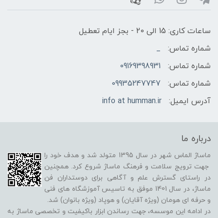
ساعات کاری: 15 الی 20 - بجز ایام تعطیل
شماره تماس:
_
شماره تماس:
09169398931
شماره تماس:
09935247747
آدرس ایمیل:
info at humman.ir
درباره ما
ماساژ الماس شهر در سال 1395 متولد شد و هدف خود را
جهت ترویج سلامت و فرهنگ ماساژ شروع کرد. همچنین
در راستای گسترش علم و آگاهی برای دوستداران فن
ماساژ، در سال 1401 موفق به تاسیس آموزشگاه های فنی
و حرفه ای هومان (ویژه آقایان) و هوپاد (ویژه بانوان) شد.
در ادامه این موسسه، جهت رساندن ابزار باکیفیت و تخصصی ماساژ به