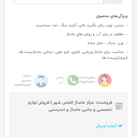
ویژگی‌های محصول
جنس: چوب راش باگرید عالی، گردو، جگ ، ضد حساسیت
مقاوم: در برابر آب و روغن های ماساژ
وزن: سبک ، حمل ساده
مناسب: برای ماساژ ورزشی، لاغری، فرم دهی، درمانی، ماساژیست ها،
فیزوتراپیست ها
مشاوره
مشاوره محصول
واتس
محصول
09935247747
اپ
09169398931
فروشنده: مرکز ماساژ الماس شهر | فروش لوازم
تخصصی و جانبی ماساژ و تندرستی
آماده ارسال