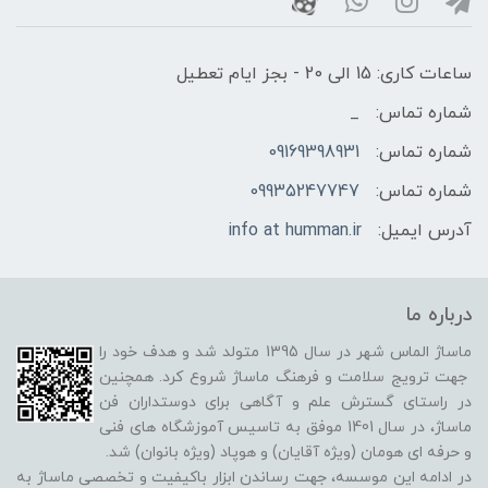
ساعات کاری: 15 الی 20 - بجز ایام تعطیل
شماره تماس:
_
شماره تماس:
09169398931
شماره تماس:
09935247747
آدرس ایمیل:
info at humman.ir
درباره ما
ماساژ الماس شهر در سال 1395 متولد شد و هدف خود را
جهت ترویج سلامت و فرهنگ ماساژ شروع کرد. همچنین
در راستای گسترش علم و آگاهی برای دوستداران فن
ماساژ، در سال 1401 موفق به تاسیس آموزشگاه های فنی
و حرفه ای هومان (ویژه آقایان) و هوپاد (ویژه بانوان) شد.
در ادامه این موسسه، جهت رساندن ابزار باکیفیت و تخصصی ماساژ به