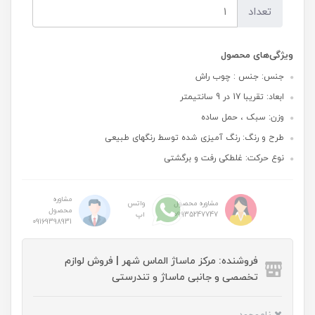
تعداد
ویژگی‌های محصول
جنس: جنس : چوب راش
ابعاد: تقریبا 17 در 9 سانتیمتر
وزن: سبک ، حمل ساده
طرح و رنگ: رنگ آمیزی شده توسط رنگهای طبیعی
نوع حرکت: غلطکی رفت و برگشتی
مشاوره
مشاوره محصول
واتس
محصول
09935247747
اپ
09169398931
فروشنده: مرکز ماساژ الماس شهر | فروش لوازم
تخصصی و جانبی ماساژ و تندرستی