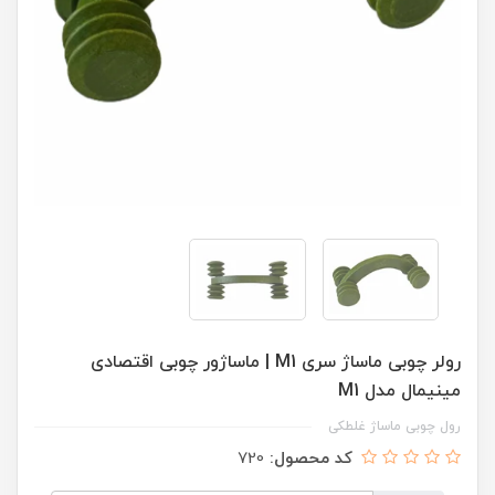
رولر چوبی ماساژ سری M1 | ماساژور چوبی اقتصادی
مینیمال مدل M1
رول چوبی ماساژ غلطکی
کد محصول:
720