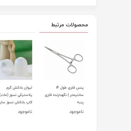
محصولات مرتبط
کش سیلیکونی بدن
پنس فلزی طول 14
لیوان بادکش گرم
ست 4 تایی | کاپ
سانتیمتر | نگهدارنده فلزی
پلاستیکی نسوز (مات) 
یکونی سایزبندی
پنبه
کاپ بادکش نسوز سایز
یت عالی
بندی - نیمه شفاف - ن
وجود
ناموجود
ناموجود
- باکیفیت