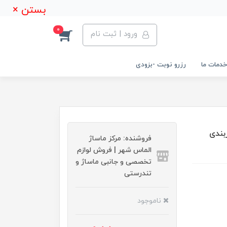
بستن ×
0
ورود | ثبت نام
خدمات ما
رزرو نوبت -بزودی
سایزبندی
فروشنده: مرکز ماساژ
الماس شهر | فروش لوازم
تخصصی و جانبی ماساژ و
تندرستی
ناموجود