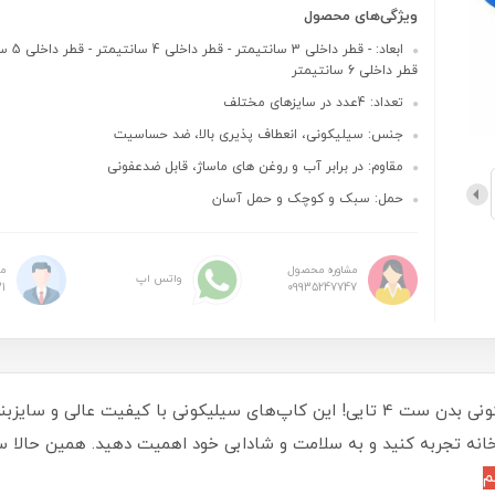
ویژگی‌های محصول
ابعاد: - قطر دا
قطر داخلی 6 سانتیمتر
تعداد: 4عدد در سایزهای مختلف
جنس: سیلیکونی، انعطاف پذیری بالا، ضد حساسیت
مقاوم: در برابر آب و روغن های ماساژ، قابل ضدعفونی
حمل: سبک و کوچک و حمل آسان
مشاوره محصول
م
واتس اپ
1
09935247747
تجربه‌ای نوین از آرامش و بهبود با بادکش سیلیکونی بدن ست 4 تایی! این کاپ‌های سیلی
انه تجربه کنید و به سلامت و شادابی خود اهمیت دهید. همین حالا سف
م