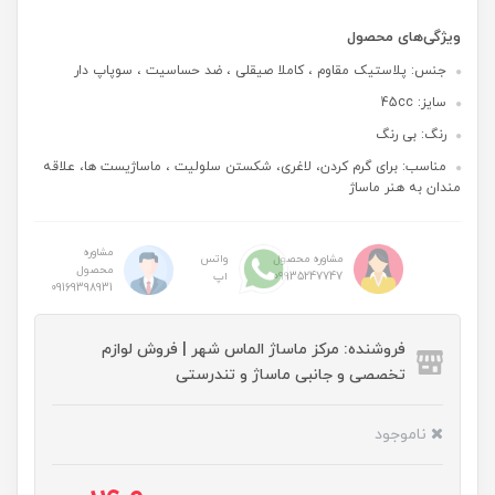
ویژگی‌های محصول
جنس: پلاستیک مقاوم ، کاملا صیقلی ، ضد حساسیت ، سوپاپ دار
سایز: 45cc
رنگ: بی رنگ
مناسب: برای گرم کردن، لاغری، شکستن سلولیت ، ماساژیست ها، علاقه
مندان به هنر ماساژ
مشاوره
مشاوره محصول
واتس
محصول
09935247747
اپ
09169398931
فروشنده: مرکز ماساژ الماس شهر | فروش لوازم
تخصصی و جانبی ماساژ و تندرستی
ناموجود