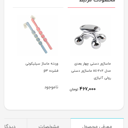
محصولات مرتبط
G2 - ابزار
ماساژور دستی چهار بعدی
وردنه ماساژ سیلیکونی
ماسا
مدل xc-202 ماساژور دستی
فشرده p3
ماسا
رولی آلیاژی
ناموجود
نام
467,000
مان
تومان
معرفی محصول
مشخصات
دیدگاه‌ه