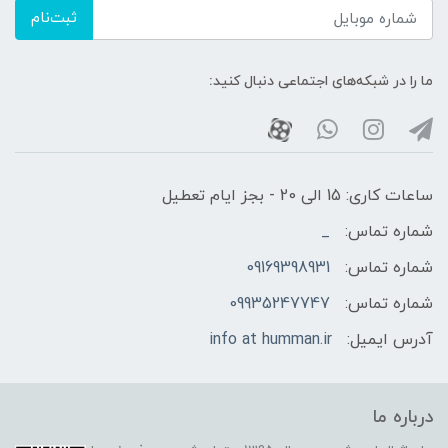
ثبت‌نام
ما را در شبکه‌های اجتماعی دنبال کنید:
ساعات کاری: 15 الی 20 - بجز ایام تعطیل
شماره تماس:
_
شماره تماس:
09169398931
شماره تماس:
09935247747
آدرس ایمیل:
info at humman.ir
درباره ما