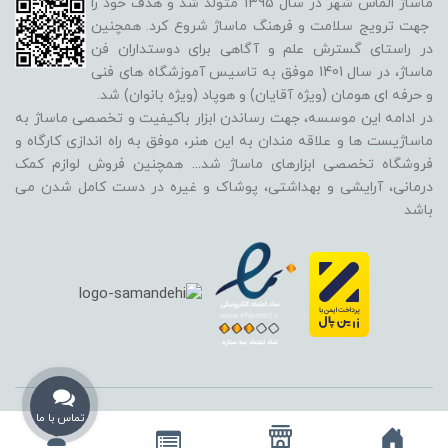
ماساژ الماس شهر در سال 1395 متولد شد و هدف خود را
جهت ترویج سلامت و فرهنگ ماساژ شروع کرد. همچنین
در راستای گسترش علم و آگاهی برای دوستداران فن
ماساژ، در سال 1401 موفق به تاسیس آموزشگاه های فنی
و حرفه ای هومان (ویژه آقایان) و هوپاد (ویژه بانوان) شد.
در ادامه این موسسه، جهت رساندن ابزار باکیفیت و تخصصی ماساژ به
ماساژیست ها و علاقه مندان به این هنر، موفق به راه اندازی کارگاه و
فروشگاه تخصصی ابزارهای ماساژ شد
...
همچنین فروش لوازم کمک
درمانی، آرایشی و بهداشتی، پوشاک و غیره در دست کامل شدن می
باشد
استفاده از تمامی مطالب، تصاویر و محتوای سایت فقط برای مقاصد غیر تجاری
تماس با ما
و با ذکر منبع بلامانع است و تمامی حقوق این وب‌سایت نیز برای مرکز ماساژ