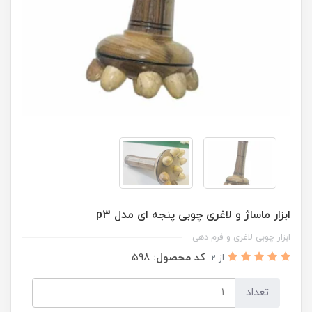
ابزار ماساژ و لاغری چوبی پنجه ای مدل p3
ابزار چوبی لاغری و فرم دهی
کد محصول:
598
از 2
تعداد