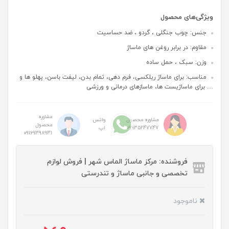
ویژگی‌های محصول
جنس: چوب جنگلی ، گردو ، ضد حساسیت
مقاوم: در برابر روغن های ماساژ
وزن: سبک ، حمل ساده
مناسب: برای ماساژ ریلکسی، فرم دهی، تمام بدن، لیفت باسن، پهلو ها و
… برای ماساژیست ها، ماسازهای درمانی و ورزشی
مشاوره
مشاوره محصول
واتس
محصول
09935247747
اپ
09169398931
فروشنده: مرکز ماساژ الماس شهر | فروش لوازم
تخصصی و جانبی ماساژ و تندرستی
ناموجود