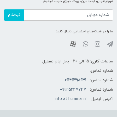
موبایلتو رو اینجا بزن، بهت خبرای خوب میدیم
ثبت‌نام
ما را در شبکه‌های اجتماعی دنبال کنید:
ساعات کاری: 15 الی 20 - بجز ایام تعطیل
شماره تماس:
_
شماره تماس:
09169398931
شماره تماس:
09935247747
آدرس ایمیل:
info at humman.ir